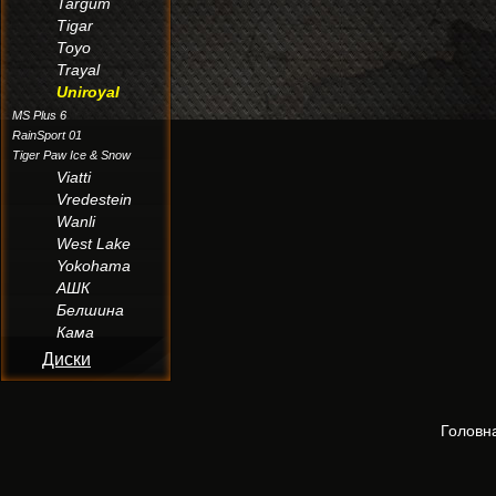
Targum
Tigar
Toyo
Trayal
Uniroyal
MS Plus 6
RainSport 01
Tiger Paw Ice & Snow
Viatti
Vredestein
Wanli
West Lake
Yokohama
АШК
Белшина
Кама
Диски
Головн