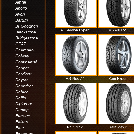
Amtel
Apollo
Avon
Barum
BFGoodrich
All Season Expert
MS Plus 55
Blackstone
Bridgestone
CEAT
Champiro
Colway
Continental
Cooper
Cordiant
MS Plus 77
Rain Expert
Dayton
Deantires
Debica
Delfin
Diplomat
Dunlop
Eurotec
Falken
Rain Max
Rain Max 2
Fate
Firestone