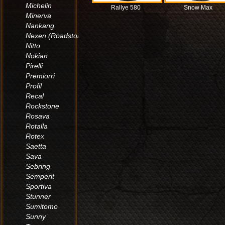
Michelin
Rallye 580
Snow Max
Minerva
Nankang
Nexen (Roadstone)
Nitto
Nokian
Pirelli
Premiorri
Profil
Recal
Rockstone
Rosava
Rotalla
Rotex
Saetta
Sava
Sebring
Semperit
Sportiva
Stunner
Sumitomo
Sunny