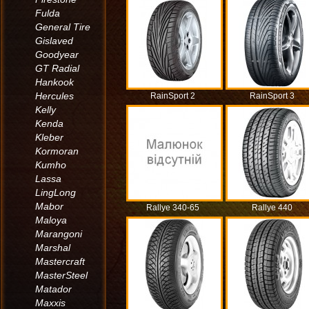
Fulda
General Tire
Gislaved
Goodyear
GT Radial
Hankook
Hercules
RainSport 2
RainSport 3
Kelly
Kenda
Kleber
Kormoran
Kumho
Lassa
LingLong
Mabor
Rallye 340-65
Rallye 440
Maloya
Marangoni
Marshal
Mastercraft
MasterSteel
Matador
Maxxis