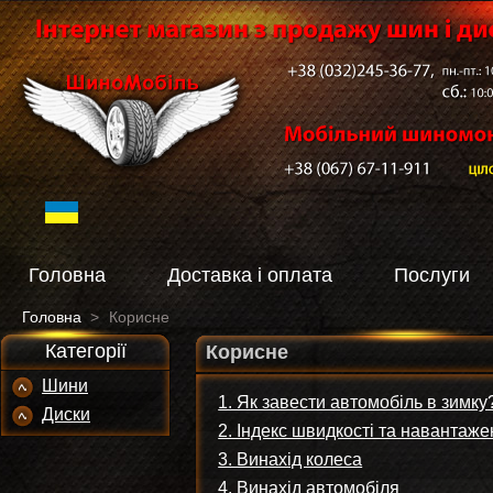
Головна
Доставка і оплата
Послуги
Головна
>
Корисне
Категорії
Корисне
Шини
1. Як завести автомобіль в зимку
Диски
2. Індекс швидкості та навантаж
3. Винахід колеса
4. Винахід автомобіля