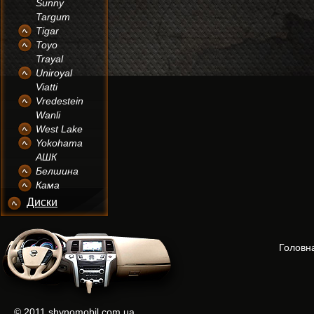
Sunny
Targum
Tigar
Toyo
Trayal
Uniroyal
Viatti
Vredestein
Wanli
West Lake
Yokohama
АШК
Белшина
Кама
Диски
Головн
© 2011 shynomobil.com.ua