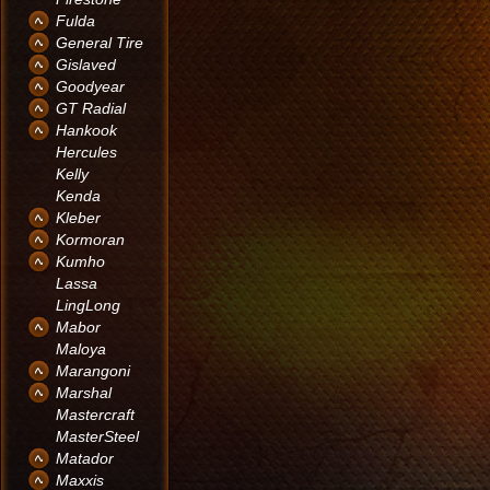
Fulda
General Tire
Gislaved
Goodyear
GT Radial
Hankook
Hercules
Kelly
Kenda
Kleber
Kormoran
Kumho
Lassa
LingLong
Mabor
Maloya
Marangoni
Marshal
Mastercraft
MasterSteel
Matador
Maxxis