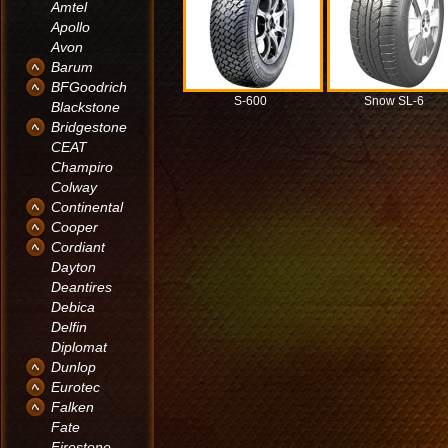
Amtel
Apollo
Avon
Barum
BFGoodrich
S-600
Snow SL-6
Blackstone
Bridgestone
CEAT
Champiro
Colway
Continental
Cooper
Cordiant
Dayton
Deantires
Debica
Delfin
Diplomat
Dunlop
Eurotec
Falken
Fate
Firestone