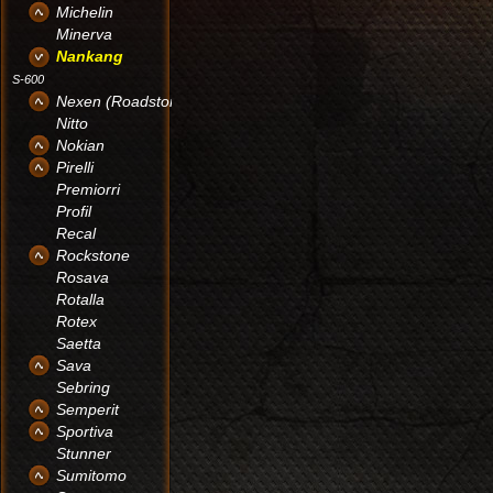
Michelin
Minerva
Nankang
S-600
Nexen (Roadstone)
Nitto
Nokian
Pirelli
Premiorri
Profil
Recal
Rockstone
Rosava
Rotalla
Rotex
Saetta
Sava
Sebring
Semperit
Sportiva
Stunner
Sumitomo